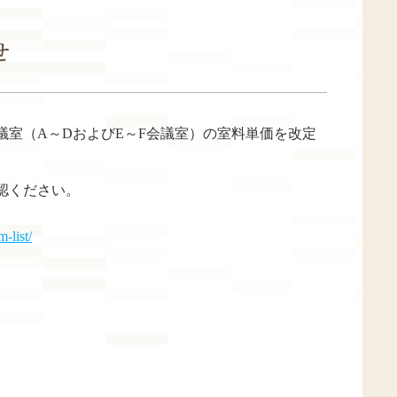
せ
会議室（A～DおよびE～F会議室）の室料単価を改定
認ください。
list/