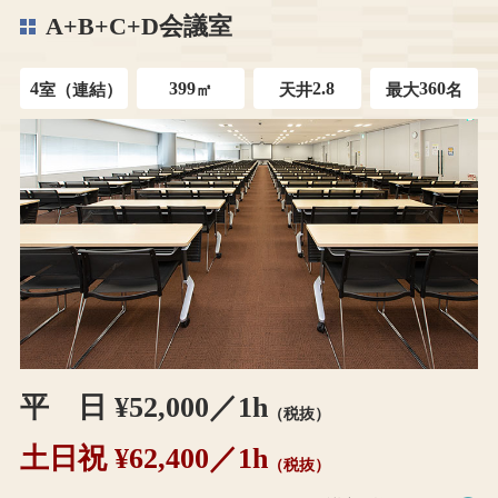
A+B+C+D会議室
4
399
2.8
360
室（連結）
㎡
天井
最大
名
平 日 ¥52,000／1h
（税抜）
土日祝 ¥62,400／1h
（税抜）